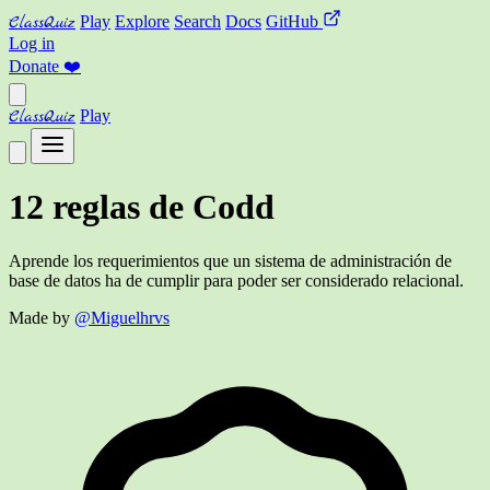
ClassQuiz
Play
Explore
Search
Docs
GitHub
Log in
Donate
❤️
ClassQuiz
Play
12 reglas de Codd
Aprende los requerimientos que un sistema de administración de
base de datos ha de cumplir para poder ser considerado relacional.
Made by
@Miguelhrvs