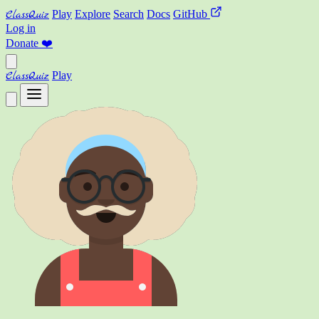
ClassQuiz
Play
Explore
Search
Docs
GitHub
Log in
Donate
❤️
ClassQuiz
Play