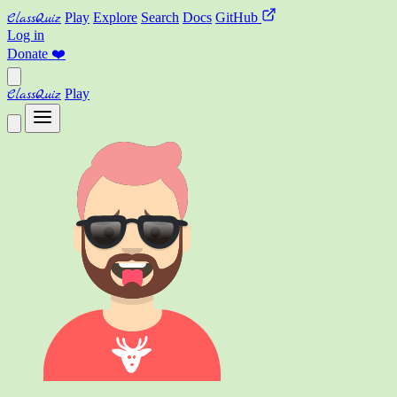
ClassQuiz
Play
Explore
Search
Docs
GitHub
Log in
Donate
❤️
ClassQuiz
Play