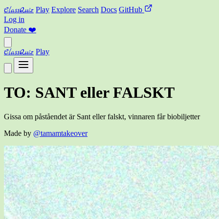
ClassQuiz
Play
Explore
Search
Docs
GitHub
Log in
Donate
❤️
ClassQuiz
Play
TO: SANT eller FALSKT
Gissa om påståendet är Sant eller falskt, vinnaren får biobiljetter
Made by
@tamamtakeover