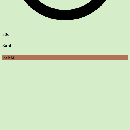
20s
Sant
Falskt